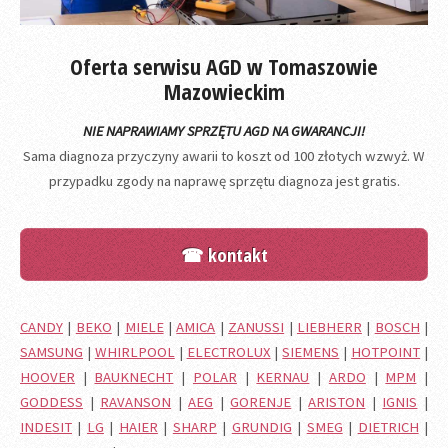
Oferta serwisu AGD w Tomaszowie
Mazowieckim
NIE NAPRAWIAMY SPRZĘTU AGD NA GWARANCJI!
Sama diagnoza przyczyny awarii to koszt od 100 złotych wzwyż. W
przypadku zgody na naprawę sprzętu diagnoza jest gratis.
☎ kontakt
CANDY
|
BEKO
|
MIELE
|
AMICA
|
ZANUSSI
|
LIEBHERR
|
BOSCH
|
SAMSUNG
|
WHIRLPOOL
|
ELECTROLUX
|
SIEMENS
|
HOTPOINT
|
HOOVER
|
BAUKNECHT
|
POLAR
|
KERNAU
|
ARDO
|
MPM
|
GODDESS
|
RAVANSON
|
AEG
|
GORENJE
|
ARISTON
|
IGNIS
|
INDESIT
|
LG
|
HAIER
|
SHARP
|
GRUNDIG
|
SMEG
|
DIETRICH
|