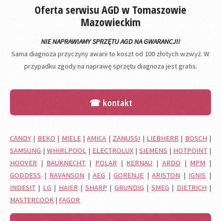
Oferta serwisu AGD w Tomaszowie
Mazowieckim
NIE NAPRAWIAMY SPRZĘTU AGD NA GWARANCJI!
Sama diagnoza przyczyny awarii to koszt od 100 złotych wzwyż. W
przypadku zgody na naprawę sprzętu diagnoza jest gratis.
☎ kontakt
CANDY
|
BEKO
|
MIELE
|
AMICA
|
ZANUSSI
|
LIEBHERR
|
BOSCH
|
SAMSUNG
|
WHIRLPOOL
|
ELECTROLUX
|
SIEMENS
|
HOTPOINT
|
HOOVER
|
BAUKNECHT
|
POLAR
|
KERNAU
|
ARDO
|
MPM
|
GODDESS
|
RAVANSON
|
AEG
|
GORENJE
|
ARISTON
|
IGNIS
|
INDESIT
|
LG
|
HAIER
|
SHARP
|
GRUNDIG
|
SMEG
|
DIETRICH
|
MASTERCOOK
|
FAGOR