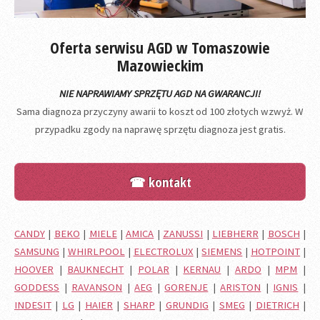
Oferta serwisu AGD w Tomaszowie
Mazowieckim
NIE NAPRAWIAMY SPRZĘTU AGD NA GWARANCJI!
Sama diagnoza przyczyny awarii to koszt od 100 złotych wzwyż. W
przypadku zgody na naprawę sprzętu diagnoza jest gratis.
☎ kontakt
CANDY
|
BEKO
|
MIELE
|
AMICA
|
ZANUSSI
|
LIEBHERR
|
BOSCH
|
SAMSUNG
|
WHIRLPOOL
|
ELECTROLUX
|
SIEMENS
|
HOTPOINT
|
HOOVER
|
BAUKNECHT
|
POLAR
|
KERNAU
|
ARDO
|
MPM
|
GODDESS
|
RAVANSON
|
AEG
|
GORENJE
|
ARISTON
|
IGNIS
|
INDESIT
|
LG
|
HAIER
|
SHARP
|
GRUNDIG
|
SMEG
|
DIETRICH
|