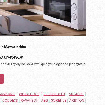
wie Mazowieckim
NA GWARANCJI!
ypadku zgody na naprawę sprzętu diagnoza jest gratis.
SAMSUNG
|
WHIRLPOOL
|
ELECTROLUX
|
SIEMENS
|
|
GODDESS
|
RAVANSON
|
AEG
|
GORENJE
|
ARISTON
|