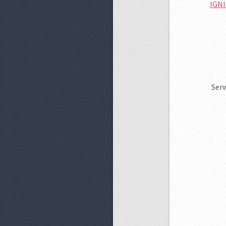
IGNI
Serw