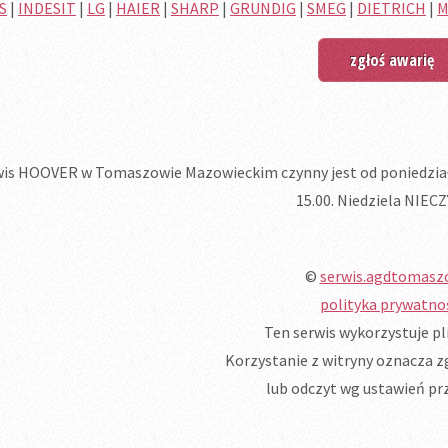
S
|
INDESIT
|
LG
|
HAIER
|
SHARP
|
GRUNDIG
|
SMEG
|
DIETRICH
|
M
zgłoś awarię
is HOOVER w Tomaszowie Mazowieckim czynny jest od poniedziałku 
15.00. Niedziela NIEC
©
serwis.agdtomasz
polityka prywatno
Ten serwis wykorzystuje pli
Korzystanie z witryny oznacza zg
lub odczyt wg ustawień prz