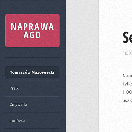
NAPRAWA
S
AGD
mobi
Tomaszów Mazowiecki
Napr
tylk
Pralki
HOO
uszk
Zmywarki
Lodówki