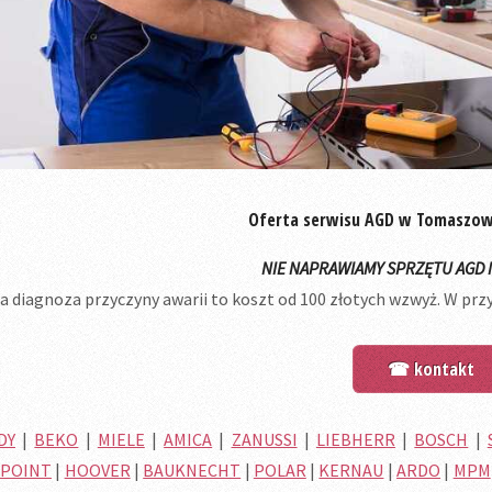
Oferta serwisu AGD w Tomaszo
NIE NAPRAWIAMY SPRZĘTU AGD 
 diagnoza przyczyny awarii to koszt od 100 złotych wzwyż. W prz
☎ kontakt
DY
|
BEKO
|
MIELE
|
AMICA
|
ZANUSSI
|
LIEBHERR
|
BOSCH
|
POINT
|
HOOVER
|
BAUKNECHT
|
POLAR
|
KERNAU
|
ARDO
|
MPM