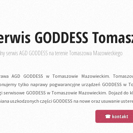
erwis GODDESS Tomas
lny serwis AGD GODDESS na terenie Tomaszowa Mazowieckiego
rawa AGD GODDESS w Tomaszowie Mazowieckim. Tomaszows
nujemy tylko naprawy pogwarancyjne urządzeń GODDESS w Toma
gi serwisowe GODDESS w Tomaszowie Mazowieckim. Dojazd do kl
ana uszkodzonych części GODDESS na nowe oraz usuwanie ustere
☎ kontakt