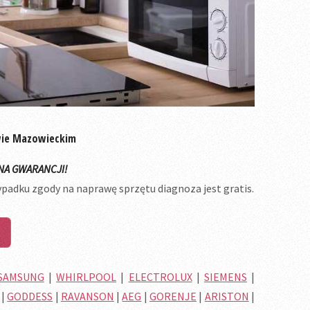
wie Mazowieckim
NA GWARANCJI!
ypadku zgody na naprawę sprzętu diagnoza jest gratis.
SAMSUNG
|
WHIRLPOOL
|
ELECTROLUX
|
SIEMENS
|
|
GODDESS
|
RAVANSON
|
AEG
|
GORENJE
|
ARISTON
|