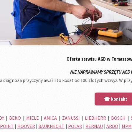
Oferta serwisu AGD w Tomaszo
NIE NAPRAWIAMY SPRZĘTU AGD 
 diagnoza przyczyny awarii to koszt od 100 złotych wzwyż. W prz
☎ kontakt
DY
|
BEKO
|
MIELE
|
AMICA
|
ZANUSSI
|
LIEBHERR
|
BOSCH
|
POINT
|
HOOVER
|
BAUKNECHT
|
POLAR
|
KERNAU
|
ARDO
|
MPM