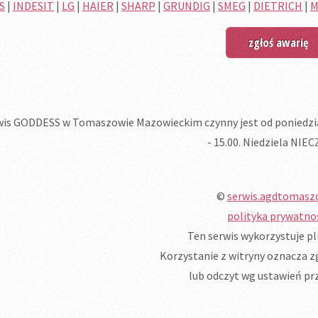
S
|
INDESIT
|
LG
|
HAIER
|
SHARP
|
GRUNDIG
|
SMEG
|
DIETRICH
|
M
zgłoś awarię
wis GODDESS w Tomaszowie Mazowieckim czynny jest od poniedziałk
- 15.00. Niedziela NIE
©
serwis.agdtomasz
polityka prywatno
Ten serwis wykorzystuje pli
Korzystanie z witryny oznacza zg
lub odczyt wg ustawień prz