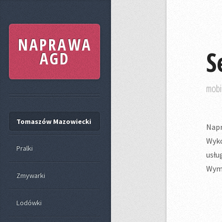
NAPRAWA
S
AGD
mobi
Tomaszów Mazowiecki
Nap
Wyko
Pralki
usłu
Wymi
Zmywarki
Lodówki