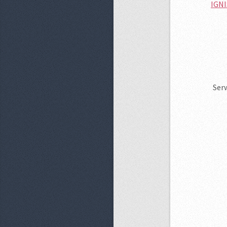
IGNI
Ser