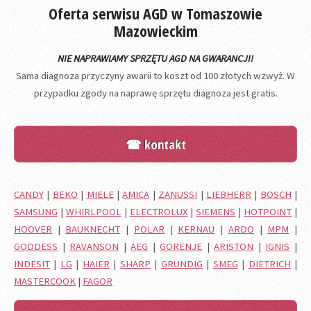
Oferta serwisu AGD w Tomaszowie
Mazowieckim
NIE NAPRAWIAMY SPRZĘTU AGD NA GWARANCJI!
Sama diagnoza przyczyny awarii to koszt od 100 złotych wzwyż. W
przypadku zgody na naprawę sprzętu diagnoza jest gratis.
☎ kontakt
CANDY
|
BEKO
|
MIELE
|
AMICA
|
ZANUSSI
|
LIEBHERR
|
BOSCH
|
SAMSUNG
|
WHIRLPOOL
|
ELECTROLUX
|
SIEMENS
|
HOTPOINT
|
HOOVER
|
BAUKNECHT
|
POLAR
|
KERNAU
|
ARDO
|
MPM
|
GODDESS
|
RAVANSON
|
AEG
|
GORENJE
|
ARISTON
|
IGNIS
|
INDESIT
|
LG
|
HAIER
|
SHARP
|
GRUNDIG
|
SMEG
|
DIETRICH
|
MASTERCOOK
|
FAGOR