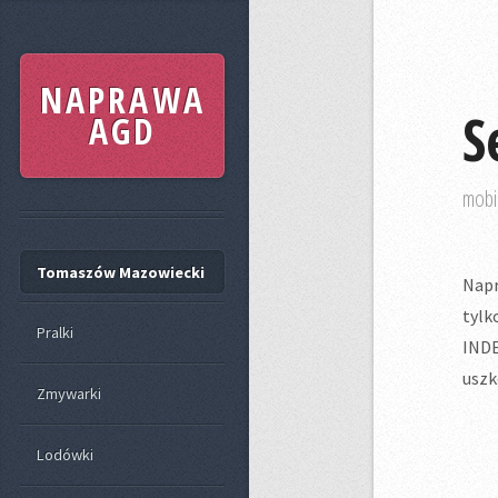
NAPRAWA
S
AGD
mobi
Tomaszów Mazowiecki
Napr
tylk
Pralki
IND
uszk
Zmywarki
Lodówki