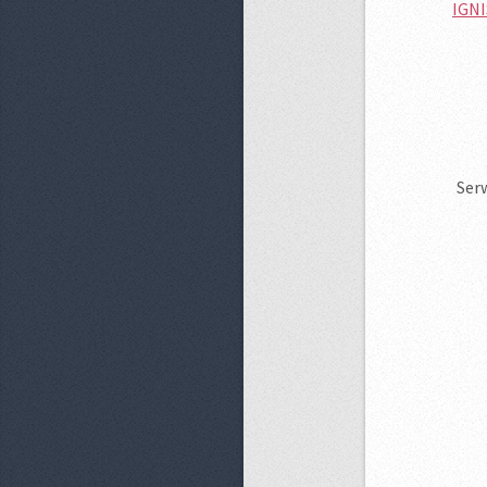
IGNI
Serw