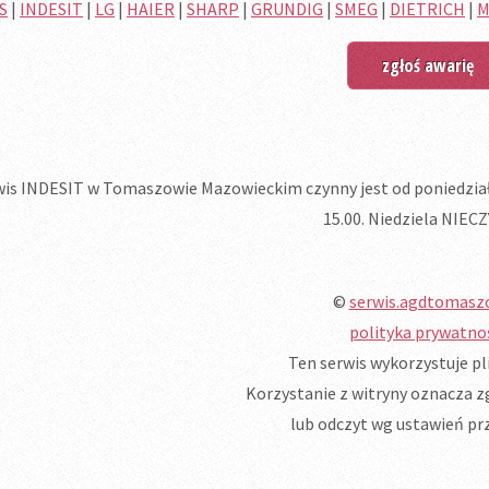
S
|
INDESIT
|
LG
|
HAIER
|
SHARP
|
GRUNDIG
|
SMEG
|
DIETRICH
|
M
zgłoś awarię
is INDESIT w Tomaszowie Mazowieckim czynny jest od poniedziałku
15.00. Niedziela NIEC
©
serwis.agdtomasz
polityka prywatno
Ten serwis wykorzystuje pli
Korzystanie z witryny oznacza zg
lub odczyt wg ustawień prz