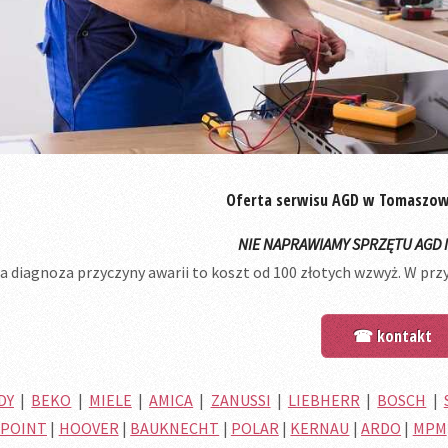
Oferta serwisu AGD w Tomaszo
NIE NAPRAWIAMY SPRZĘTU AGD 
 diagnoza przyczyny awarii to koszt od 100 złotych wzwyż. W prz
☎ kontakt
DY
|
BEKO
|
MIELE
|
AMICA
|
ZANUSSI
|
LIEBHERR
|
BOSCH
|
POINT
|
HOOVER
|
BAUKNECHT
|
POLAR
|
KERNAU
|
ARDO
|
MPM