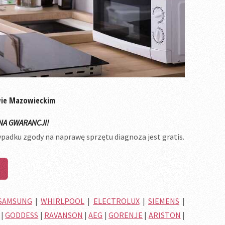
wie Mazowieckim
NA GWARANCJI!
ypadku zgody na naprawę sprzętu diagnoza jest gratis.
SAMSUNG
|
WHIRLPOOL
|
ELECTROLUX
|
SIEMENS
|
|
GODDESS
|
RAVANSON
|
AEG
|
GORENJE
|
ARISTON
|