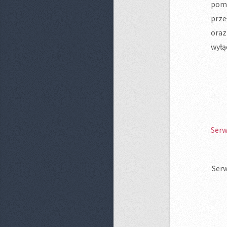
pomp
prze
oraz
wyłą
Serw
Serw