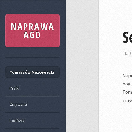
NAPRAWA
S
AGD
mobi
Tomaszów Mazowiecki
Napr
pog
Pralki
Toma
zmyw
Zmywarki
Lodówki