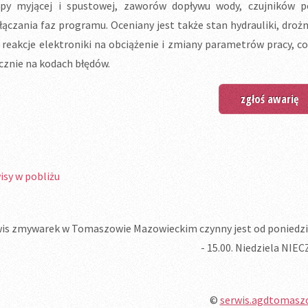
y myjącej i spustowej, zaworów dopływu wody, czujników p
łączania faz programu. Oceniany jest także stan hydrauliki, droż
 reakcje elektroniki na obciążenie i zmiany parametrów pracy, co
cznie na kodach błędów.
zgłoś awarię
isy w pobliżu
is zmywarek w Tomaszowie Mazowieckim czynny jest od poniedziałk
- 15.00. Niedziela NIE
©
serwis.agdtomasz