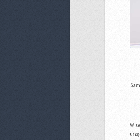
Sama
W s
urzą