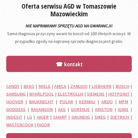
Oferta serwisu AGD w Tomaszowie
Mazowieckim
NIE NAPRAWIAMY SPRZĘTU AGD NA GWARANCJI!
Sama diagnoza przyczyny awarii to koszt od 100 złotych wzwyż. W
przypadku zgody na naprawę sprzętu diagnoza jest gratis.
☎ kontakt
CANDY
|
BEKO
|
MIELE
|
AMICA
|
ZANUSSI
|
LIEBHERR
|
BOSCH
|
SAMSUNG
|
WHIRLPOOL
|
ELECTROLUX
|
SIEMENS
|
HOTPOINT
|
HOOVER
|
BAUKNECHT
|
POLAR
|
KERNAU
|
ARDO
|
MPM
|
GODDESS
|
RAVANSON
|
AEG
|
GORENJE
|
ARISTON
|
IGNIS
|
INDESIT
|
LG
|
HAIER
|
SHARP
|
GRUNDIG
|
SMEG
|
DIETRICH
|
MASTERCOOK
|
FAGOR