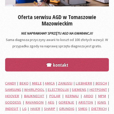
Oferta serwisu AGD w Tomaszowie
Mazowieckim
NIE NAPRAWIAMY SPRZĘTU AGD NA GWARANCJI!
Sama diagnoza przyczyny awarii to koszt od 100 złotych wzwyż. W
przypadku zgody na naprawę sprzętu diagnoza jest gratis.
☎ kontakt
CANDY
|
BEKO
|
MIELE
|
AMICA
|
ZANUSSI
|
LIEBHERR
|
BOSCH
|
SAMSUNG
|
WHIRLPOOL
|
ELECTROLUX
|
SIEMENS
|
HOTPOINT
|
HOOVER
|
BAUKNECHT
|
POLAR
|
KERNAU
|
ARDO
|
MPM
|
GODDESS
|
RAVANSON
|
AEG
|
GORENJE
|
ARISTON
|
IGNIS
|
INDESIT
|
LG
|
HAIER
|
SHARP
|
GRUNDIG
|
SMEG
|
DIETRICH
|